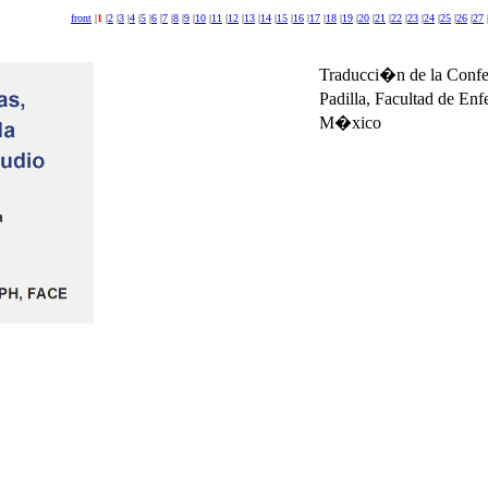
front
|
1
|
2
|
3
|
4
|
5
|
6
|
7
|
8
|
9
|
10
|
11
|
12
|
13
|
14
|
15
|
16
|
17
|
18
|
19
|
20
|
21
|
22
|
23
|
24
|
25
|
26
|
27
Traducci�n de la Confe
Padilla, Facultad de En
M�xico