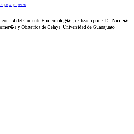
|
28
|
29
|
30
|
31
|
review
rencia 4 del Curso de Epidemiolog�a, realizada por el Dr. Nicol�s
fermer�a y Obstetrica de Celaya, Universidad de Guanajuato,