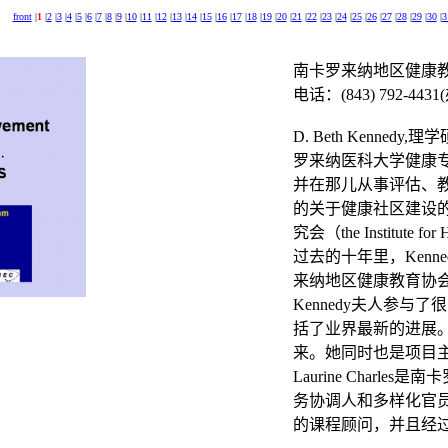
front
|
1
|
2
|
3
|
4
|
5
|
6
|
7
|
8
|
9
|
10
|
11
|
12
|
13
|
14
|
15
|
16
|
17
|
18
|
19
|
20
|
21
|
22
|
23
|
24
|
25
|
26
|
27
|
28
|
29
|
30
|
3
南卡罗来纳地区健康
电话：
(843) 792-4431(
D. Beth Kennedy,
理学
罗来纳医科大学健康
并在那儿从事评估、
的关于健康社区建设
究会（
the Institute fo
过去的十年里，
Kenne
来纳地区健康教育协
Kennedy
夫人参与了很
括了业界最新的进展
来。她同时也是项目
Laurine Charles
是南卡
务协调人和多样化官
的课程顾问，并且经