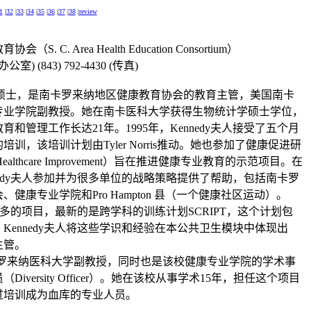
1
|
32
|
33
|
34
|
35
|
36
|
37
|
38
|
review
教育协会（
S. C. Area Health Education Consortium
）
办公室
) (843) 792-4430 (
传真
)
硕士，是南卡罗来纳地区健康教育协会的教育主管，美国南卡
专业学院副教授。她在南卡医科大学获得生物统计学硕士学位，
教育和管理工作长达
21
年。
1995
年，
Kennedy
夫人接受了五个月
的培训，该培
训计划由
Tyler Norris
推动。她也参加了健康促进研
r Healthcare Improvement
）旨在推进健康专业教育的示范项目。在
dy
夫人参加并为很多单位的战略策略提供了帮助，包括南卡罗
会、健康专业学院和
Pro
Hampton
县（一个健康社区运动）。
多的项目，最新的是跨学科的训练计划
SCRIPT
，这个计划包
。
Kennedy
夫人将这些学识和经验在本公共卫生模
块中体现出
主管。
罗来纳医科大学副教授，同时也是该校健康专业学院的学术事
员（
Diversity Officer
）。她在该校从事学术
15
年，担任这个项目
过
培训成为血库的专业人员。